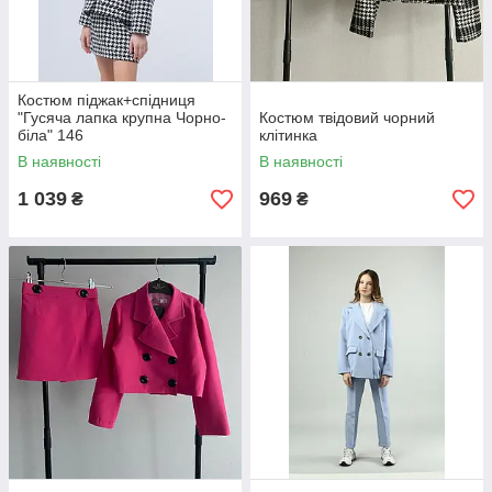
Костюм піджак+спідниця
"Гусяча лапка крупна Чорно-
Костюм твідовий чорний
біла" 146
клітинка
В наявності
В наявності
1 039
969
₴
₴