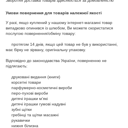
Зворотня доставка товарів здійснюється за домовленістю
Умови повернення для товарів належної якості
У разі, якщо куплений у нашому інтернет-магазині товар 
випадково опинився із шлюбом, Ви можете скористатися 
послугою повернення/обміну товару:

     протягом 14 днів, якщо цей товар не був у використанні, 
має бірку не зірвану, оригінальну упаковку.

Відповідно до законодавства України, поверненню не 
підлягають:

     друковані видання (книги)

     корсетні товари

     парфумерно-косметичні вироби

     перо-пухові вироби

     дитячі іграшки м'які

     дитячі іграшки гумові надувні

     зубні щітки

     гребінці та щітки масажні

     рукавички

     нижня білизна
