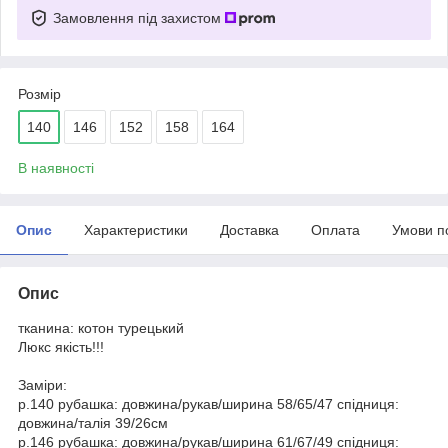
Замовлення під захистом
Розмір
140
146
152
158
164
В наявності
Опис
Характеристики
Доставка
Оплата
Умови п
Опис
тканина: котон турецький
Люкс якість!!!
Заміри:
р.140 рубашка: довжина/рукав/ширина 58/65/47 спідниця:
довжина/талія 39/26см
р.146 рубашка: довжина/рукав/ширина 61/67/49 спідниця: