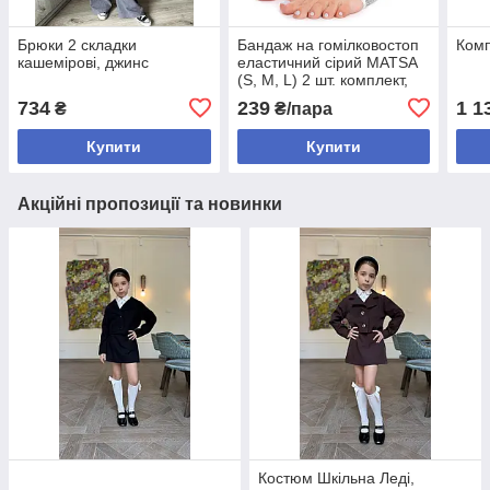
Брюки 2 складки
Бандаж на гомілковостоп
Комп
кашемірові, джинс
еластичний сірий MATSA
(S, M, L) 2 шт. комплект,
бандаж спортивний
734
239
1 1
₴
₴/пара
фіксувальний
Купити
Купити
Акційні пропозиції та новинки
Костюм Шкільна Леді,