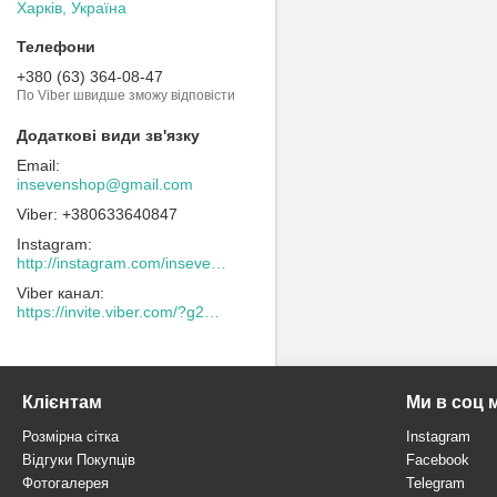
Харків, Україна
+380 (63) 364-08-47
По Viber швидше зможу відповісти
insevenshop@gmail.com
+380633640847
Instagram
http://instagram.com/inseven_shop
Viber канал
https://invite.viber.com/?g2=AQACew4kuDs%2FN0spdIpJfklbq%2FHmJ9YlJF0wEyZFy4Dd%2BSshhLifdXn6ZwXVIpeg
Клієнтам
Ми в соц 
Розмірна сітка
Instagram
Відгуки Покупців
Facebook
Фотогалерея
Telegram