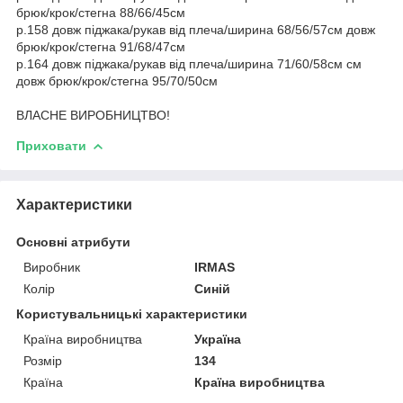
брюк/крок/стегна 88/66/45см
р.158 довж піджака/рукав від плеча/ширина 68/56/57см довж
брюк/крок/стегна 91/68/47см
р.164 довж піджака/рукав від плеча/ширина 71/60/58см см
довж брюк/крок/стегна 95/70/50см
ВЛАСНЕ ВИРОБНИЦТВО!
Приховати
Характеристики
Основні атрибути
Виробник
IRMAS
Колір
Синій
Користувальницькі характеристики
Країна виробництва
Україна
Розмір
134
Країна
Країна виробництва