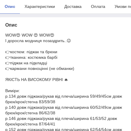
Опис
Характеристики
Доставка
Оплата
Умови п
Опис
WOW😍 WOW 😍 WOW😍
І доросла модниця позаздрить..😉
👉костюм: піджак та брюки
👉тканина: костюмка барбі
👉піджак на підкладці
👉кармани повноцінні (не обманки)
ЯКІСТЬ НА ВИСОКОМУ РІВНІ 🔥
Виміри:
р.134 довж піджака/рукав від плеча/ширина 59/49/45см довж
брюк/крок/стегна 83/59/38
р.140 довж піджака/рукав від плеча/ширина 60/52/49см довж
брюк/крок/стегна 86/62/38
р.146 довж піджака/рукав від плеча/ширина 61/53/52 довж
брюк/крок/стегна 87/64/41
р.152 довж піджака/рукав від плеча/ширина 62/54/54см довж