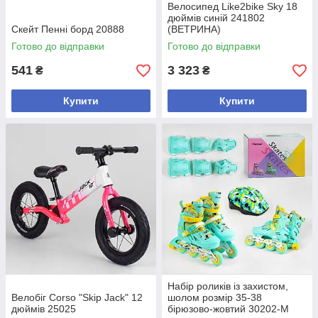
Велосипед Like2bike Sky 18
дюймів синій 241802
Скейт Пенні борд 20888
(ВЕТРИНА)
Готово до відправки
Готово до відправки
541
3 323
₴
₴
Купити
Купити
Набір роликів із захистом,
Велобіг Corso "Skip Jack" 12
шолом розмір 35-38
дюймів 25025
бірюзово-жовтий 30202-М