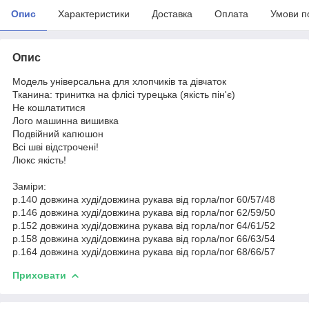
Опис
Характеристики
Доставка
Оплата
Умови п
Опис
Модель універсальна для хлопчиків та дівчаток
Тканина: тринитка на флісі турецька (якість пін'є)
Не кошлатитися
Лого машинна вишивка
Подвійний капюшон
Всі шві відстрочені!
Люкс якість!
Заміри:
р.140 довжина худі/довжина рукава від горла/пог 60/57/48
р.146 довжина худі/довжина рукава від горла/пог 62/59/50
р.152 довжина худі/довжина рукава від горла/пог 64/61/52
р.158 довжина худі/довжина рукава від горла/пог 66/63/54
р.164 довжина худі/довжина рукава від горла/пог 68/66/57
Приховати