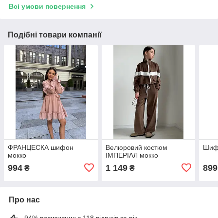
Всі умови повернення
Подібні товари компанії
ФРАНЦЕСКА шифон
Велюровий костюм
Шиф
мокко
ІМПЕРІАЛ мокко
994
1 149
899
₴
₴
Про нас
94% позитивних з 118 відгуків за рік