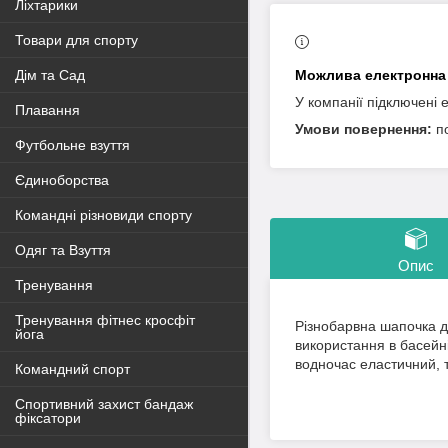
Ліхтарики
Товари для спорту
Дім та Сад
У компанії підключені 
Плавання
п
Футбольне взуття
Єдиноборства
Командні різновиди спорту
Одяг та Взуття
Опис
Тренування
Тренування фітнес кросфіт
Різнобарвна шапочка 
йога
використання в басейн
водночас еластичний, т
Командний спорт
Спортивний захист бандаж
фіксатори