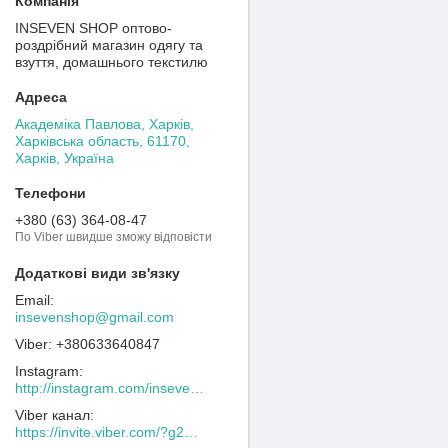
INSEVEN SHOP оптово-
роздрібний магазин одягу та
взуття, домашнього текстилю
Академіка Павлова, Харків,
Харківська область, 61170,
Харків, Україна
+380 (63) 364-08-47
По Viber швидше зможу відповісти
insevenshop@gmail.com
+380633640847
Instagram
http://instagram.com/inseven_shop
Viber канал
https://invite.viber.com/?g2=AQACew4kuDs%2FN0spdIpJfklbq%2FHmJ9YlJF0wEyZFy4Dd%2BSshhLifdXn6ZwXVIpeg