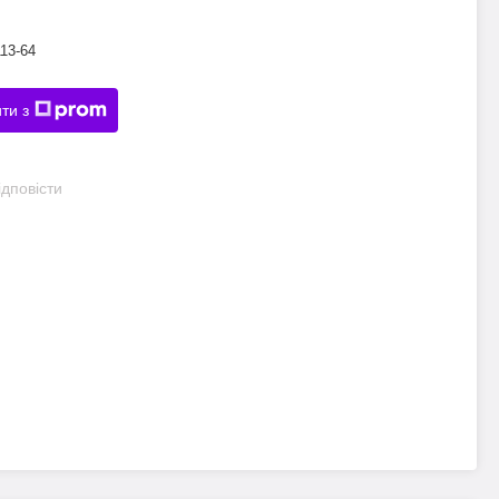
13-64
ти з
дповісти