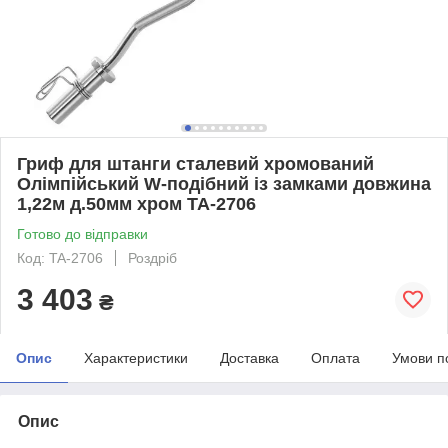
Гриф для штанги сталевий хромований
Олімпійський W-подібний із замками довжина
1,22м д.50мм хром TA-2706
Готово до відправки
Код: TA-2706
Роздріб
3 403
₴
Опис
Характеристики
Доставка
Оплата
Умови п
Опис