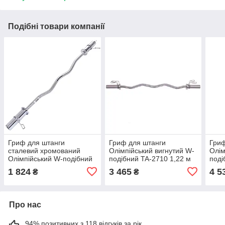
Подібні товари компанії
Гриф для штанги
Гриф для штанги
Гриф
сталевий хромований
Олімпійський вигнутий W-
Олім
Олімпійський W-подібний
подібний TA-2710 1,22 м
поді
із замками SHUANG CAI
50 мм
50м
1 824
3 465
4 5
₴
₴
SPORTS довжина 1,2м
ø50мм хром TA-8060
Про нас
94% позитивних з 118 відгуків за рік