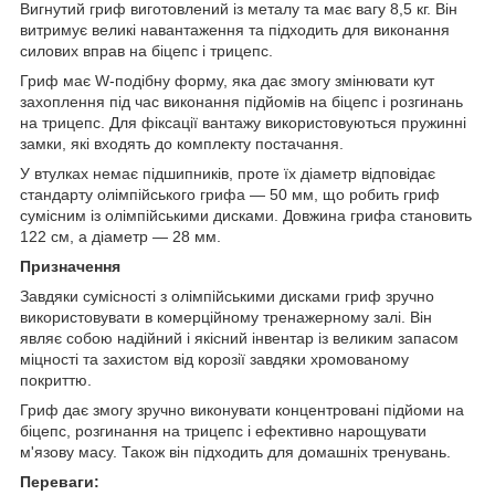
Вигнутий гриф виготовлений із металу та має вагу 8,5 кг. Він
витримує великі навантаження та підходить для виконання
силових вправ на біцепс і трицепс.
Гриф має W-подібну форму, яка дає змогу змінювати кут
захоплення під час виконання підйомів на біцепс і розгинань
на трицепс. Для фіксації вантажу використовуються пружинні
замки, які входять до комплекту постачання.
У втулках немає підшипників, проте їх діаметр відповідає
стандарту олімпійського грифа — 50 мм, що робить гриф
сумісним із олімпійськими дисками. Довжина грифа становить
122 см, а діаметр — 28 мм.
Призначення
Завдяки сумісності з олімпійськими дисками гриф зручно
використовувати в комерційному тренажерному залі. Він
являє собою надійний і якісний інвентар із великим запасом
міцності та захистом від корозії завдяки хромованому
покриттю.
Гриф дає змогу зручно виконувати концентровані підйоми на
біцепс, розгинання на трицепс і ефективно нарощувати
м'язову масу. Також він підходить для домашніх тренувань.
Переваги: