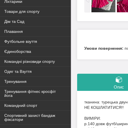
Ліхтарики
Товари для спорту
Дім та Сад
Плавання
Футбольне взуття
п
Єдиноборства
Командні різновиди спорту
Одяг та Взуття
Тренування
Опис
Тренування фітнес кросфіт
йога
тканина: турецька двуни
Командний спорт
НЕ КОШЛАТИТИСЯ!!
Спортивний захист бандаж
ВИМІРИ:
фіксатори
р.140 довж футб/ширин