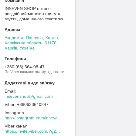
INSEVEN SHOP оптово-
роздрібний магазин одягу та
взуття, домашнього текстилю
Академіка Павлова, Харків,
Харківська область, 61170,
Харків, Україна
+380 (63) 364-08-47
По Viber швидше зможу відповісти
insevenshop@gmail.com
+380633640847
Instagram
http://instagram.com/inseven_shop
Viber канал
https://invite.viber.com/?g2=AQACew4kuDs%2FN0spdIpJfklbq%2FHmJ9YlJF0wEyZFy4Dd%2BSshhLifdXn6ZwXVIpeg