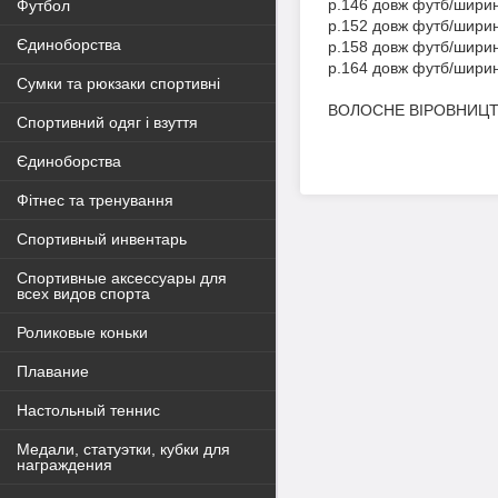
р.146 довж футб/ширин
Футбол
р.152 довж футб/ширин
Єдиноборства
р.158 довж футб/ширин
р.164 довж футб/ширин
Сумки та рюкзаки спортивні
ВОЛОСНЕ ВІРОВНИЦТ
Спортивний одяг і взуття
Єдиноборства
Фітнес та тренування
Спортивный инвентарь
Спортивные аксессуары для
всех видов спорта
Роликовые коньки
Плавание
Настольный теннис
Медали, статуэтки, кубки для
награждения