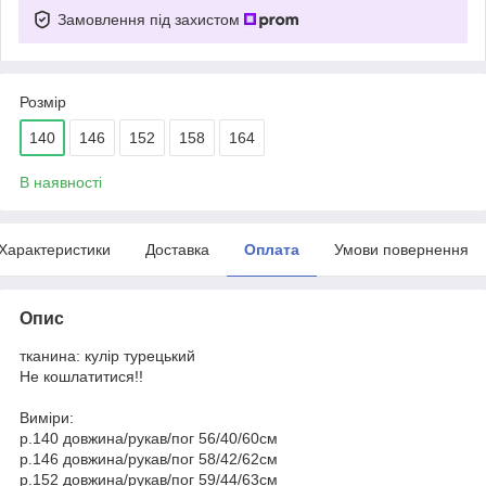
Замовлення під захистом
Розмір
140
146
152
158
164
В наявності
Характеристики
Доставка
Оплата
Умови повернення
Опис
тканина: кулір турецький
Не кошлатитися!!
Виміри:
р.140 довжина/рукав/пог 56/40/60см
р.146 довжина/рукав/пог 58/42/62см
р.152 довжина/рукав/пог 59/44/63см