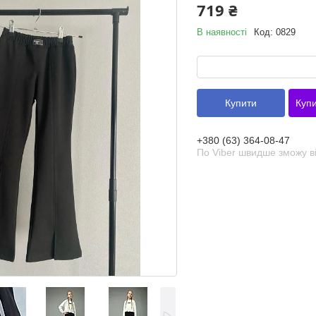
719 ₴
В наявності
Код:
0829
Купити
Купи
+380 (63) 364-08-47
По Viber швидше зможу ві