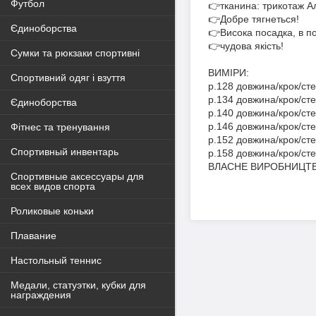
Футбол
👉тканина: трикотаж А
👉Добре тягнеться!
Єдиноборства
👉Висока посадка, в по
👉чудова якість!
Сумки та рюкзаки спортивні
ВИМІРИ:
Спортивний одяг і взуття
р.128 довжина/крок/сте
р.134 довжина/крок/сте
Єдиноборства
р.140 довжина/крок/сте
р.146 довжина/крок/сте
Фітнес та тренування
р.152 довжина/крок/сте
Спортивный инвентарь
р.158 довжина/крок/сте
ВЛАСНЕ ВИРОБНИЦТВ
Спортивные аксессуары для
всех видов спорта
Роликовые коньки
Плавание
Настольный теннис
Медали, статуэтки, кубки для
награждения