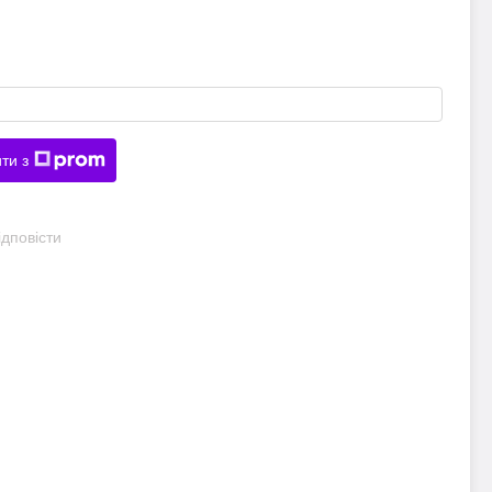
ти з
дповісти