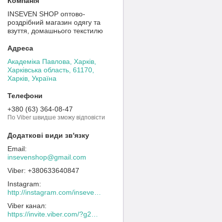
INSEVEN SHOP оптово-
роздрібний магазин одягу та
взуття, домашнього текстилю
Академіка Павлова, Харків,
Харківська область, 61170,
Харків, Україна
+380 (63) 364-08-47
По Viber швидше зможу відповісти
insevenshop@gmail.com
+380633640847
Instagram
http://instagram.com/inseven_shop
Viber канал
https://invite.viber.com/?g2=AQACew4kuDs%2FN0spdIpJfklbq%2FHmJ9YlJF0wEyZFy4Dd%2BSshhLifdXn6ZwXVIpeg