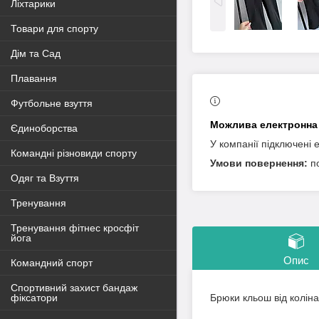
Ліхтарики
Товари для спорту
Дім та Сад
Плавання
Футбольне взуття
Єдиноборства
У компанії підключені 
Командні різновиди спорту
п
Одяг та Взуття
Тренування
Тренування фітнес кросфіт
йога
Опис
Командний спорт
Спортивний захист бандаж
Брюки кльош від коліна
фіксатори