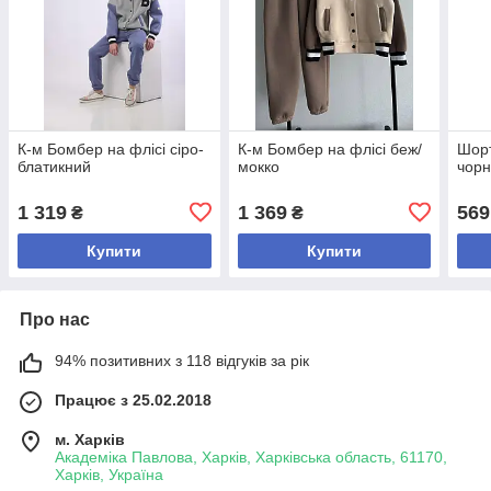
К-м Бомбер на флісі сіро-
К-м Бомбер на флісі беж/
Шорт
блатикний
мокко
чорн
1 319
1 369
569
₴
₴
Купити
Купити
Про нас
94% позитивних з 118 відгуків за рік
Працює з 25.02.2018
м. Харків
Академіка Павлова, Харків, Харківська область, 61170,
Харків, Україна