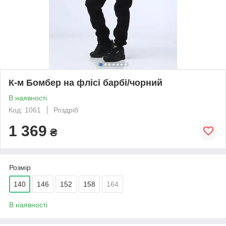
К-м Бомбер на флісі барбі/чорний
В наявності
Код: 1061
Роздріб
1 369
₴
Розмір
140
146
152
158
164
В наявності