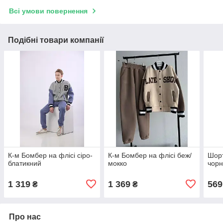
Всі умови повернення
Подібні товари компанії
К-м Бомбер на флісі сіро-
К-м Бомбер на флісі беж/
Шорт
блатикний
мокко
чорн
1 319
1 369
569
₴
₴
Про нас