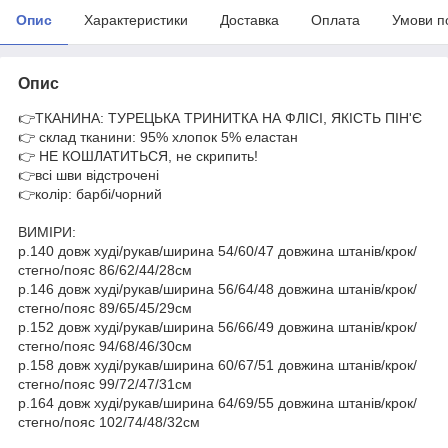
Опис
Характеристики
Доставка
Оплата
Умови п
Опис
👉ТКАНИНА: ТУРЕЦЬКА ТРИНИТКА НА ФЛІСІ, ЯКІСТЬ ПІН'Є
👉 склад тканини: 95% хлопок 5% еластан
👉 НЕ КОШЛАТИТЬСЯ, не скрипить!
👉всі шви відстрочені
👉колір: барбі/чорний
ВИМІРИ:
р.140 довж худі/рукав/ширина 54/60/47 довжина штанів/крок/
стегно/пояс 86/62/44/28см
р.146 довж худі/рукав/ширина 56/64/48 довжина штанів/крок/
стегно/пояс 89/65/45/29см
р.152 довж худі/рукав/ширина 56/66/49 довжина штанів/крок/
стегно/пояс 94/68/46/30см
р.158 довж худі/рукав/ширина 60/67/51 довжина штанів/крок/
стегно/пояс 99/72/47/31см
р.164 довж худі/рукав/ширина 64/69/55 довжина штанів/крок/
стегно/пояс 102/74/48/32см