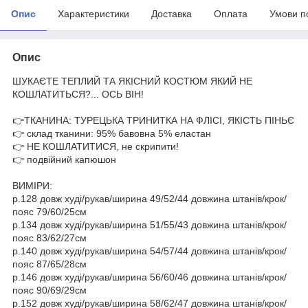
Опис
Характеристики
Доставка
Оплата
Умови п
Опис
ШУКАЄТЕ ТЕПЛИЙ ТА ЯКІСНИЙ КОСТЮМ ЯКИЙ НЕ
КОШЛАТИТЬСЯ?... ОСЬ ВІН!
👉ТКАНИНА: ТУРЕЦЬКА ТРИНИТКА НА ФЛІСІ, ЯКІСТЬ ПІНЬЄ
👉 склад тканини: 95% бавовна 5% еластан
👉 НЕ КОШЛАТИТИСЯ, не скрипити!
👉 подвійний капюшон
ВИМІРИ:
р.128 довж худі/рукав/ширина 49/52/44 довжина штанів/крок/
пояс 79/60/25см
р.134 довж худі/рукав/ширина 51/55/43 довжина штанів/крок/
пояс 83/62/27см
р.140 довж худі/рукав/ширина 54/57/44 довжина штанів/крок/
пояс 87/65/28см
р.146 довж худі/рукав/ширина 56/60/46 довжина штанів/крок/
пояс 90/69/29см
р.152 довж худі/рукав/ширина 58/62/47 довжина штанів/крок/