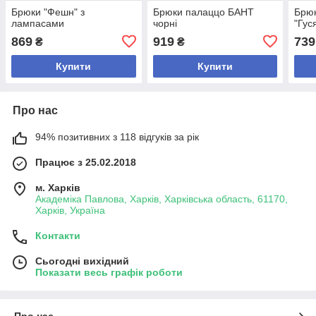
Брюки "Фешн" з
Брюки палаццо БАНТ
Брюк
лампасами
чорні
"Гус
869
919
739
₴
₴
Купити
Купити
Про нас
94% позитивних з 118 відгуків за рік
Працює з 25.02.2018
м. Харків
Академіка Павлова, Харків, Харківська область, 61170,
Харків, Україна
Контакти
Сьогодні вихідний
Показати весь графік роботи
Про нас