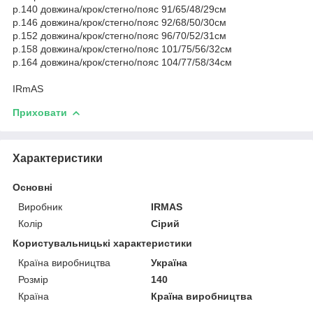
р.140 довжина/крок/стегно/пояс 91/65/48/29см
р.146 довжина/крок/стегно/пояс 92/68/50/30см
р.152 довжина/крок/стегно/пояс 96/70/52/31см
р.158 довжина/крок/стегно/пояс 101/75/56/32см
р.164 довжина/крок/стегно/пояс 104/77/58/34см
IRmAS
Приховати
Характеристики
Основні
Виробник
IRMAS
Колір
Сірий
Користувальницькі характеристики
Країна виробництва
Україна
Розмір
140
Країна
Країна виробництва