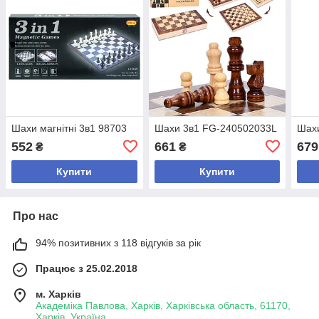
Шахи магнітні 3в1 98703
Шахи 3в1 FG-240502033L
Шах
552
661
679
₴
₴
Купити
Купити
Про нас
94% позитивних з 118 відгуків за рік
Працює з 25.02.2018
м. Харків
Академіка Павлова, Харків, Харківська область, 61170,
Харків, Україна