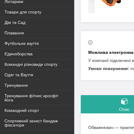
Ліхтарики
Товари для спорту
Дім та Сад
Плавання
Футбольне взуття
Єдиноборства
У компанії підключені 
Командні різновиди спорту
п
Одяг та Взуття
Тренування
Тренування фітнес кросфіт
йога
Опис
Командний спорт
Спортивний захист бандаж
фіксатори
Обважнювач — практичн