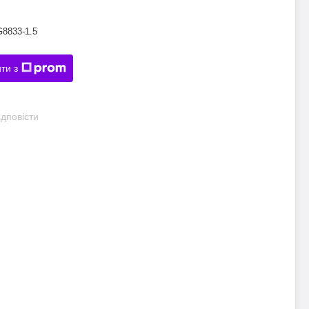
G8833-1.5
ти з
дповісти