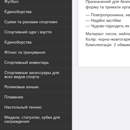
Призначений для безпе
Футбол
форму та тримати орга
Єдиноборства
― Повітропроникна, н
― Надійні застібки
Сумки та рюкзаки спортивні
― Чудово підходить як д
Спортивний одяг і взуття
Матеріал: песок, нейл
Колір: чорно-жовтогар
Єдиноборства
Комплектація: 2 обважн
Фітнес та тренування
Спортивный инвентарь
Спортивные аксессуары для
всех видов спорта
Роликовые коньки
Плавание
Настольный теннис
Медали, статуэтки, кубки для
награждения