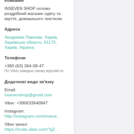
INSEVEN SHOP оптово-
роздрібний магазин одягу та
взуття, домашнього текстилю
Академіка Павлова, Харків,
Харківська область, 61170,
Харків, Україна
+380 (63) 364-08-47
По Viber швидше зможу відповісти
insevenshop@gmail.com
+380633640847
Instagram
http://instagram.com/inseven_shop
Viber канал
https://invite.viber.com/?g2=AQACew4kuDs%2FN0spdIpJfklbq%2FHmJ9YlJF0wEyZFy4Dd%2BSshhLifdXn6ZwXVIpeg