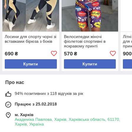
Лосини для спорту чорні зі
Велосипедки жіночі
Літн
вставками бірюза з боків
фіолетові спортивні в
для 
яскравому принті
прин
690
570
900
₴
₴
Купити
Купити
Про нас
94% позитивних з 118 відгуків за рік
Працює з 25.02.2018
м. Харків
Академіка Павлова, Харків, Харківська область, 61170,
Харків, Україна