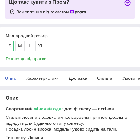
Що таке купити з Пром?
Замовлення під захистом
Міжнародний розмір
S
M
L
XL
Готово до відправки
Опис
Характеристики
Доставка
Оплата
Умови п
Опис
Спортивний
жіночий одяг
для фітнесу — легінси
Стильні лосини з барвистим кольоровим принтом ідеально
підійдуть для будь-якого типу фітнесу.
Посадка лосин висока, модель чудово сидить на талії.
Тип одягу: Лосини