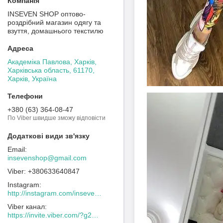
INSEVEN SHOP оптово-
роздрібний магазин одягу та
взуття, домашнього текстилю
Академіка Павлова, Харків,
Харківська область, 61170,
Харків, Україна
+380 (63) 364-08-47
По Viber швидше зможу відповісти
insevenshop@gmail.com
+380633640847
Instagram
http://instagram.com/inseven_shop
Viber канал
https://invite.viber.com/?g2=AQACew4kuDs%2FN0spdIpJfklbq%2FHmJ9YlJF0wEyZFy4Dd%2BSshhLifdXn6ZwXVIpeg