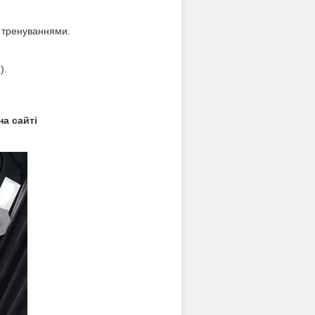
о тренуваннями.
).
а сайті