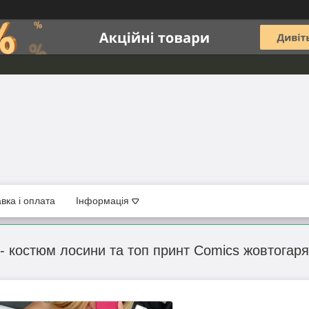
вка і оплата
Інформація
- костюм лосини та топ принт Comics жовтогар