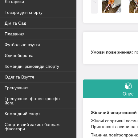
Ліхтарики
Товари для спорту
Дім та Сад
Плавання
Футбольне взуття
п
Єдиноборства
Командні різновиди спорту
Одяг та Взуття
Тренування
Опис
Тренування фітнес кросфіт
йога
Жіночий спортивний 
Командний спорт
Жіночі спортивні лосин
Спортивний захист бандаж
Принтовані лосини на в
фіксатори
Тканина повітропроникн