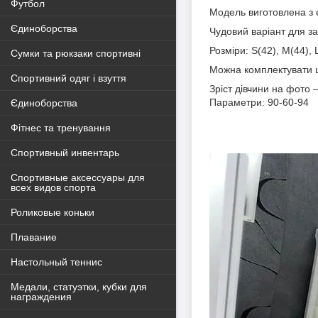
Футбол
Модель виготовлена з е
Єдиноборства
Чудовий варіант для за
Розміри: S(42), M(44), 
Сумки та рюкзаки спортивні
Можна комплектувати ш
Спортивний одяг і взуття
Зріст дівчини на фото
Параметри: 90-60-94
Єдиноборства
Фітнес та тренування
Спортивный инвентарь
Спортивные аксессуары для
всех видов спорта
Роликовые коньки
Плавание
Настольный теннис
Медали, статуэтки, кубки для
награждения