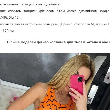
ластичного та міцного мікродайвінгу.
нять спортом, танцями, фітнесом, бігом, йогою, джампінгом, карді
L(46), XL(48).
орти та топ за потрібним розміром. (Примір: футболка M, лосини L
 — 170 см
Більше моделей фітнес-костюмів дивіться в каталозі або н