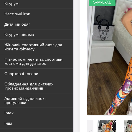
S-M-L-XL
Кігурумі
Настільні ігри
Дитячий одяг
Кігурумі піжама
Жіночий спортивний одяг для
йоги та фітнесу
Фітнес комплекти та спортивні
костюми для дівчаток
Спортивні товари
Обладнання для дитячих
ігрових майданчиків
Активний відпочинок і
прогулянки
Intex
Інші