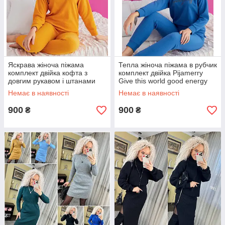
Яскрава жіноча піжама
Тепла жіноча піжама в рубчик
комплект двійка кофта з
комплект двійка Pijamerry
довгим рукавом і штанами
Give this world good energy
Pijamerry
Немає в наявності
Немає в наявності
900
900
₴
₴