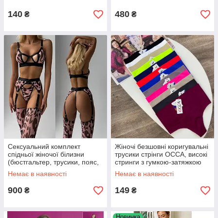
140
480
₴
₴
Сексуальний комплект
Жіночі безшовні коригувальні
спідньої жіночої білизни
трусики стрінги ОССА, високі
(бюстгальтер, трусики, пояс,
стринги з гумкою-затяжкою
панчохи) рожевий + чорний
живота
Немає в наявності
Немає в наявності
Спокуса
900
149
₴
₴
Новинка