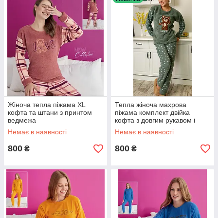
Жіноча тепла піжама XL
Тепла жіноча махрова
кофта та штани з принтом
піжама комплект двійка
ведмежа
кофта з довгим рукавом і
штанами L
Немає в наявності
Немає в наявності
800
800
₴
₴