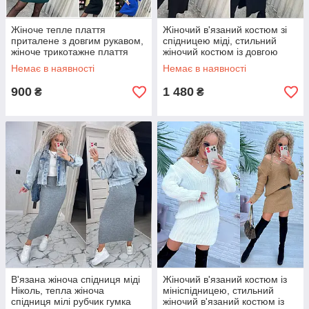
Жіноче тепле плаття
Жіночий в'язаний костюм зі
приталене з довгим рукавом,
спідницею міді, стильний
жіноче трикотажне плаття
жіночий костюм із довгою
спідницею та светром
Немає в наявності
Немає в наявності
900
1 480
₴
₴
В'язана жіноча спідниця міді
Жіночий в'язаний костюм із
Ніколь, тепла жіноча
мініспідницею, стильний
спідниця мілі рубчик гумка
жіночий в'язаний костюм із