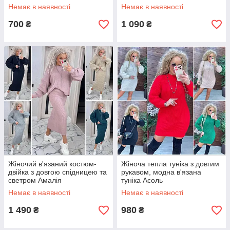
короткою спідницею та
Немає в наявності
Немає в наявності
светром
700
1 090
₴
₴
Жіночий в'язаний костюм-
Жіноча тепла туніка з довгим
двійка з довгою спідницею та
рукавом, модна в'язана
светром Амалія
туніка Асоль
Немає в наявності
Немає в наявності
1 490
980
₴
₴