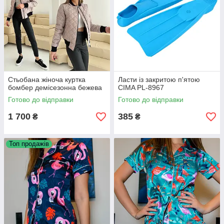
Стьобана жіноча куртка
Ласти із закритою п'ятою
бомбер демісезонна бежева
CIMA PL-8967
Готово до відправки
Готово до відправки
1 700
385
₴
₴
Топ продажів