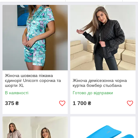
Жіноча шовкова піжама
єдиноріг Unicorn сорочка та
Жіноча демісезонна чорна
шорти XL
куртка бомбер стьобана
В наявності
Готово до відправки
375
1 700
₴
₴