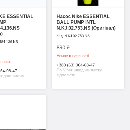
IKE ESSENTIAL
Насос Nike ESSENTIAL
UMP
BALL PUMP INTL
84.136.NS
N.KJ.02.753.NS (Оригінал)
л)
N.KJ.02.753.NS
484.136.NS
890 ₴
Немає в наявності
вності
+380 (63) 364-08-47
По Viber швидше зможу
364-08-47
відповісти
швидше зможу