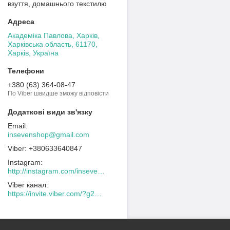
взуття, домашнього текстилю
Академіка Павлова, Харків,
Харківська область, 61170,
Харків, Україна
+380 (63) 364-08-47
По Viber швидше зможу відповісти
insevenshop@gmail.com
+380633640847
Instagram
http://instagram.com/inseven_shop
Viber канал
https://invite.viber.com/?g2=AQACew4kuDs%2FN0spdIpJfklbq%2FHmJ9YlJF0wEyZFy4Dd%2BSshhLifdXn6ZwXVIpeg