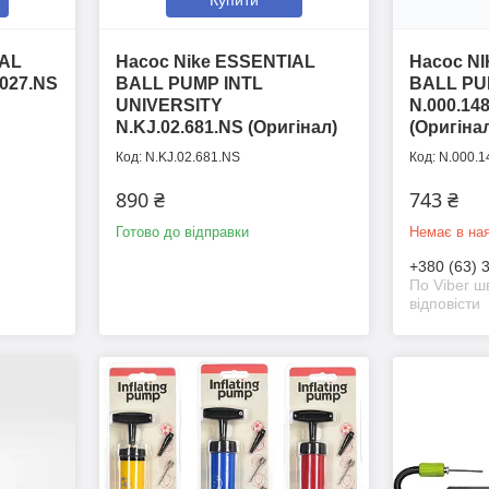
IAL
Насос Nike ESSENTIAL
Насос N
027.NS
BALL PUMP INTL
BALL P
UNIVERSITY
N.000.14
N.KJ.02.681.NS (Оригінал)
(Оригіна
N.KJ.02.681.NS
N.000.1
890 ₴
743 ₴
Готово до відправки
Немає в ная
+380 (63) 
По Viber 
відповісти