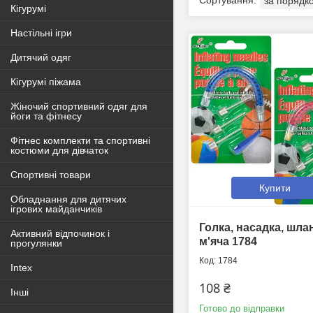
Кігурумі
Настільні ігри
Дитячий одяг
Кігурумі піжама
Жіночий спортивний одяг для
йоги та фітнесу
Фітнес комплекти та спортивні
костюми для дівчаток
Спортивні товари
Купити
Обладнання для дитячих
ігрових майданчиків
Голка, насадка, шла
Активний відпочинок і
м'яча 1784
прогулянки
1784
Intex
108 ₴
Інші
Готово до відправки