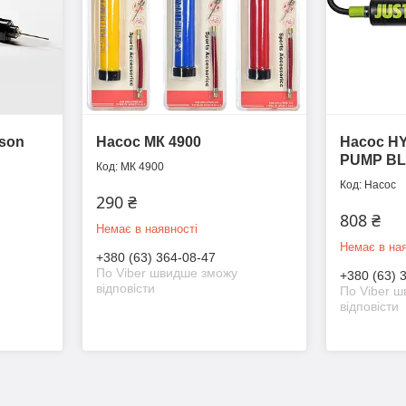
lson
Насос МК 4900
Насос H
PUMP BL
МК 4900
Насос
290 ₴
808 ₴
Немає в наявності
Немає в ная
+380 (63) 364-08-47
По Viber швидше зможу
+380 (63) 
відповісти
По Viber 
відповісти