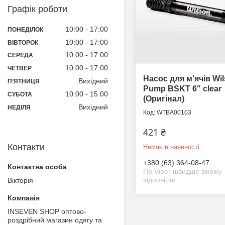
Графік роботи
10:00
17:00
ПОНЕДІЛОК
10:00
17:00
ВІВТОРОК
10:00
17:00
СЕРЕДА
10:00
17:00
ЧЕТВЕР
Насос для м'ячів Wi
Вихідний
ПʼЯТНИЦЯ
Pump BSKT 6" clear
10:00
15:00
СУБОТА
(Оригінал)
Вихідний
НЕДІЛЯ
WTBA00103
421 ₴
Контакти
Немає в наявності
+380 (63) 364-08-47
По Viber швидше зможу
відповісти
Вікторія
INSEVEN SHOP оптово-
роздрібний магазин одягу та