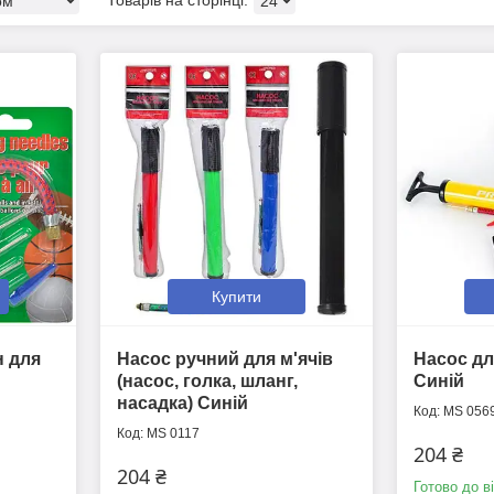
Купити
н для
Насос ручний для м'ячів
Насос для
(насос, голка, шланг,
Синій
насадка) Синій
MS 056
MS 0117
204 ₴
204 ₴
Готово до в