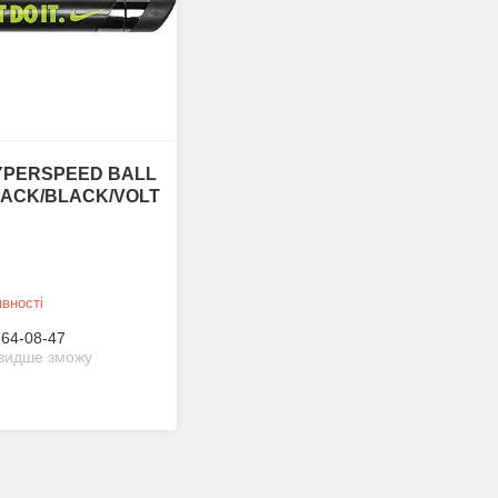
YPERSPEED BALL
ACK/BLACK/VOLT
вності
364-08-47
швидше зможу