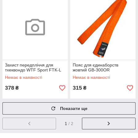
Захист передпліччя для
Пояс для єдинаборств
тхеквондо WTF Sport FTK-L
жовтий GB-300OR
Немає в наявності
Немає в наявності
378
315
₴
₴
Показати ще
1
/ 2