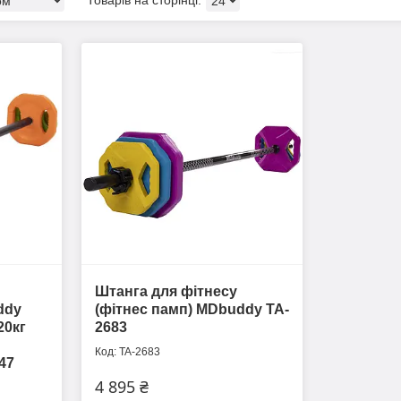
Штанга для фітнесу
ddy
(фітнес памп) MDbuddy TA-
20кг
2683
TA-2683
47
4 895 ₴