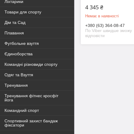
Ліхтарики
4 345 ₴
Товари для спорту
Немає в наявності
Дім та Сад
+380 (63) 364-08-47
По Viber швидше зможу
Плавання
відповісти
Футбольне взуття
Єдиноборства
Командні різновиди спорту
Одяг та Взуття
Тренування
Тренування фітнес кросфіт
йога
Командний спорт
Спортивний захист бандаж
фіксатори