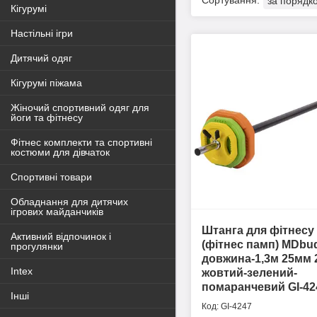
Кігурумі
Настільні ігри
Дитячий одяг
Кігурумі піжама
Жіночий спортивний одяг для
йоги та фітнесу
Фітнес комплекти та спортивні
костюми для дівчаток
Спортивні товари
Обладнання для дитячих
ігрових майданчиків
Штанга для фітнесу
Активний відпочинок і
(фітнес памп) MDbu
прогулянки
довжина-1,3м 25мм 
Intex
жовтий-зелений-
помаранчевий GI-42
Інші
GI-4247