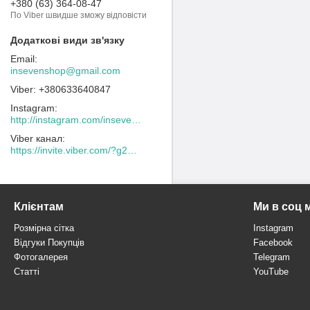
+380 (63) 364-08-47
По Viber швидше зможу відповісти
insevenshop@gmail.com
+380633640847
Instagram
http://instagram.com/inseven_shop
Viber канал
https://invite.viber.com/?g2=AQACew4kuDs%2FN0spdIpJfklbq%2FHmJ9YlJF0wEyZFy4Dd%2BSshhLifdXn6ZwXVIpeg
Клієнтам
Ми в соц 
Розмірна сітка
Instagram
Відгуки Покупців
Facebook
Фотогалерея
Telegram
Статті
YouTube